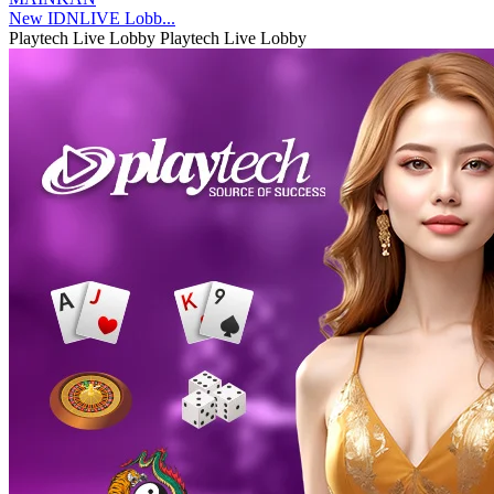
New IDNLIVE Lobb...
Playtech Live Lobby
Playtech Live Lobby