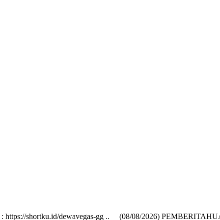
: https://shortku.id/dewavegas-gg ..
(08/08/2026)
PEMBERITAHUA