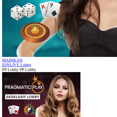
MAINKAN
IDNLIVE Lobby
PP Lobby
PP Lobby