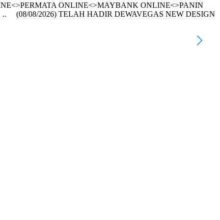
LINE<>PERMATA ONLINE<>MAYBANK ONLINE<>PANIN
E ..
(08/08/2026)
TELAH HADIR DEWAVEGAS NEW DESIGN