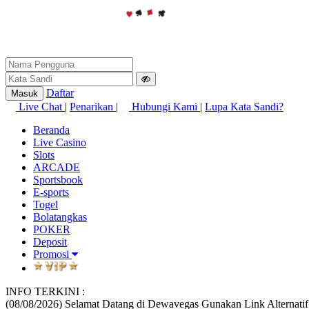
Daftar
Masuk
Live Chat
|
Penarikan
|
Hubungi Kami
|
Lupa Kata Sandi?
Beranda
Live Casino
Slots
ARCADE
Sportsbook
E-sports
Togel
Bolatangkas
POKER
Deposit
Promosi
INFO TERKINI :
(08/08/2026)
Selamat Datang di Dewavegas Gunakan Link Alternatif 