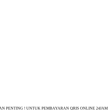
N PENTING ! UNTUK PEMBAYARAN QRIS ONLINE 24JAM