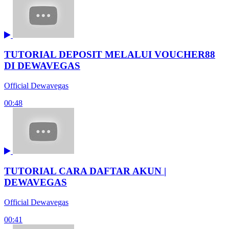
TUTORIAL DEPOSIT MELALUI VOUCHER88
DI DEWAVEGAS
Official Dewavegas
00:48
TUTORIAL CARA DAFTAR AKUN |
DEWAVEGAS
Official Dewavegas
00:41