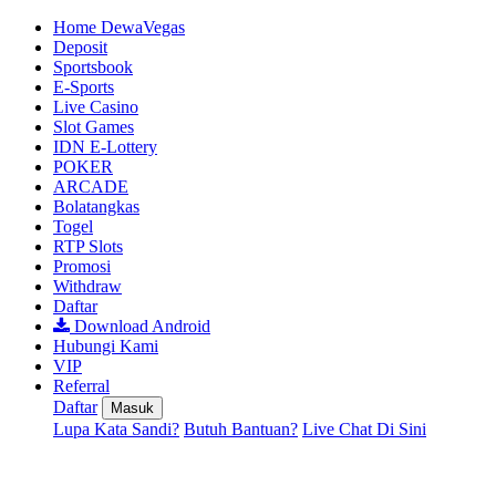
Home DewaVegas
Deposit
Sportsbook
E-Sports
Live Casino
Slot Games
IDN E-Lottery
POKER
ARCADE
Bolatangkas
Togel
RTP Slots
Promosi
Withdraw
Daftar
Download Android
Hubungi Kami
VIP
Referral
Daftar
Masuk
Lupa Kata Sandi?
Butuh Bantuan?
Live Chat Di Sini