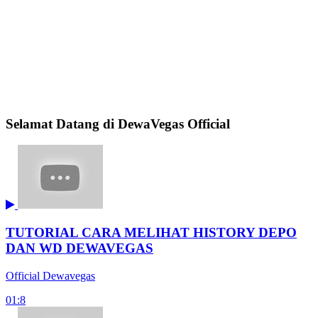
Selamat Datang di DewaVegas Official
TUTORIAL CARA MELIHAT HISTORY DEPO
DAN WD DEWAVEGAS
Official Dewavegas
01:8