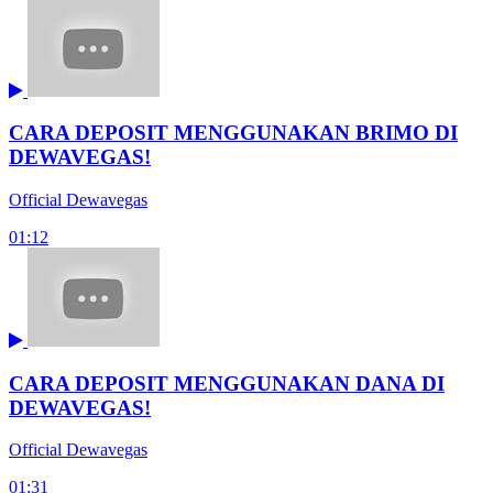
CARA DEPOSIT MENGGUNAKAN BRIMO DI
DEWAVEGAS!
Official Dewavegas
01:12
CARA DEPOSIT MENGGUNAKAN DANA DI
DEWAVEGAS!
Official Dewavegas
01:31