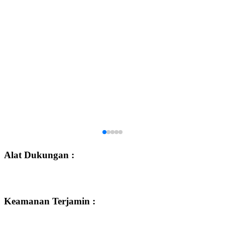
Alat Dukungan :
Keamanan Terjamin :