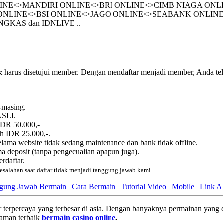
LINE<>MANDIRI ONLINE<>BRI ONLINE<>CIMB NIAGA ON
ONLINE<>BSI ONLINE<>JAGO ONLINE<>SEABANK ONLIN
NGKAS dan IDNLIVE ..
& harus disetujui member. Dengan mendaftar menjadi member, Anda te
-masing.
ASLI.
IDR 50.000,-
h IDR 25.000,-.
elama website tidak sedang maintenance dan bank tidak offline.
a deposit (tanpa pengecualian apapun juga).
rdaftar.
 Kesalahan saat daftar tidak menjadi tanggung jawab kami
gung Jawab Bermain
|
Cara Bermain
|
Tutorial Video
|
Mobile
|
Link Al
er terpercaya yang terbesar di asia. Dengan banyaknya permainan yang d
laman terbaik
bermain casino online
.