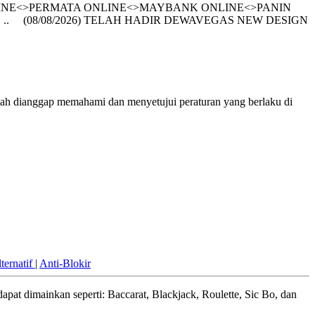
LINE<>PERMATA ONLINE<>MAYBANK ONLINE<>PANIN
E ..
(08/08/2026)
TELAH HADIR DEWAVEGAS NEW DESIGN
lah dianggap memahami dan menyetujui peraturan yang berlaku di
ternatif
|
Anti-Blokir
apat dimainkan seperti: Baccarat, Blackjack, Roulette, Sic Bo, dan