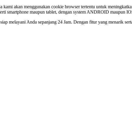
wa kami akan menggunakan cookie browser tertentu untuk meningkatk
eperti smartphone maupun tablet, dengan system ANDROID maupun IO
 siap melayani Anda sepanjang 24 Jam. Dengan fitur yang menarik ser