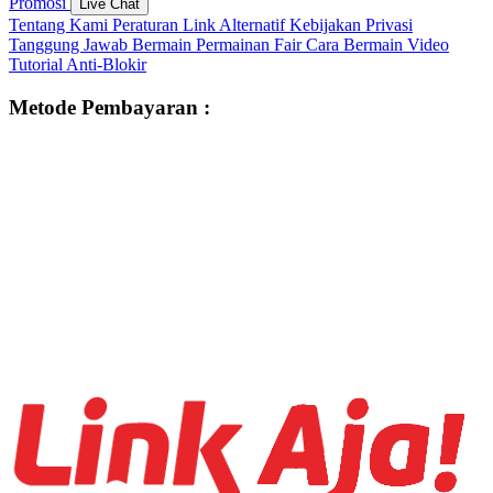
Promosi
Live Chat
Tentang Kami
Peraturan
Link Alternatif
Kebijakan Privasi
Tanggung Jawab Bermain
Permainan Fair
Cara Bermain
Video
Tutorial
Anti-Blokir
Metode Pembayaran :