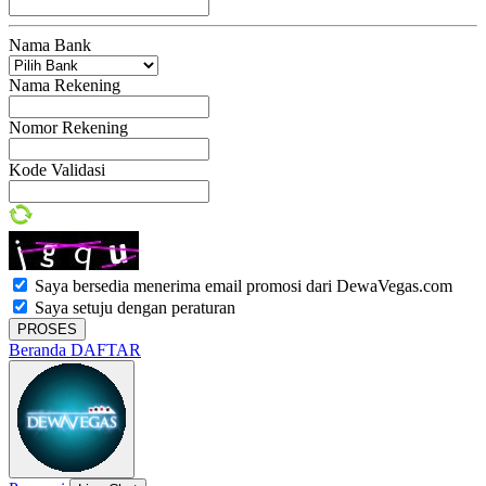
Nama Bank
Nama Rekening
Nomor Rekening
Kode Validasi
Saya bersedia menerima email promosi dari DewaVegas.com
Saya setuju dengan peraturan
PROSES
Beranda
DAFTAR