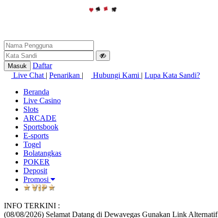
Daftar
Masuk
Live Chat
|
Penarikan
|
Hubungi Kami
|
Lupa Kata Sandi?
Beranda
Live Casino
Slots
ARCADE
Sportsbook
E-sports
Togel
Bolatangkas
POKER
Deposit
Promosi
INFO TERKINI :
(08/08/2026)
Selamat Datang di Dewavegas Gunakan Link Alternatif 