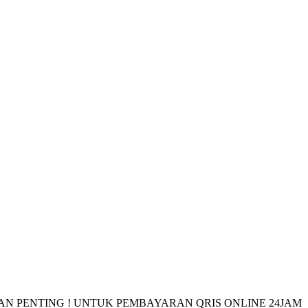
N PENTING ! UNTUK PEMBAYARAN QRIS ONLINE 24JAM