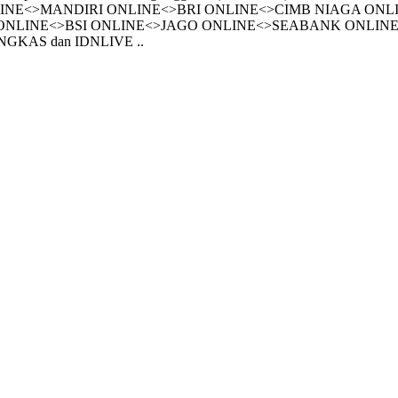
LINE<>MANDIRI ONLINE<>BRI ONLINE<>CIMB NIAGA ON
ONLINE<>BSI ONLINE<>JAGO ONLINE<>SEABANK ONLIN
NGKAS dan IDNLIVE ..