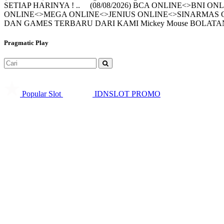
SETIAP HARINYA ! ..
(08/08/2026)
BCA ONLINE<>BNI ON
ONLINE<>MEGA ONLINE<>JENIUS ONLINE<>SINARMAS 
DAN GAMES TERBARU DARI KAMI Mickey Mouse BOLATA
Pragmatic Play
Popular Slot
IDNSLOT
PROMO